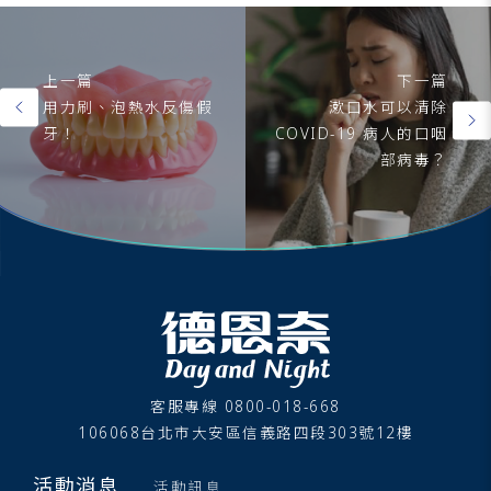
上一篇
下一篇
用力刷、泡熱水反傷假
漱口水可以清除
牙！
COVID-19 病人的口咽
部病毒？
客服專線 0800-018-668
106068台北市大安區信義路四段303號12樓
活動消息
活動訊息