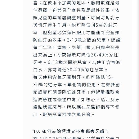
答：在飲水不加氟的地區，服用氟錠是最
佳選擇；它兼具全身性及局部性效果。依
照兒童的年齡層調整劑量，可同時對乳牙
與恆牙產生作用，約可降低 45﹪的蛀牙
率。但兒童必須每日服用才能達到完全預
防蛀牙的效果。3-13歲之間的兒童，建議
每半年全口塗氟，到第二顆大臼齒完全長
出來為止。研究顯示可降低30-40%的蛀
牙率。6-13歲之間的兒童，若使用含氟漱
口水，亦可降低30-40%的蛀牙率。
每天使用含氟牙膏刷牙，約可降低15-
30%的蛀牙率。氟化物的使用，在許多國
家證實可明顯降低蛀牙率；但過量攝取會
造成急性或慢性中毒，如噁心、嘔吐及牙
齒點狀氟斑等，所以應在牙醫師指導下使
用，避免兒童吞食含氟牙膏。
10. 如何去除煙垢又不會傷害牙齒？
答：除長期使用品牌好、品質優良的美白