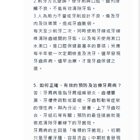
2.刷牙方式錯誤，使牙刷與口腔、齒列接
觸不良，不能有效清除牙垢。
3.人為用力不當或牙刷設計不良，傷及牙
肉及琺瑯質，造成牙齒脆弱。
每天至少刷牙二次，同時使用牙線或牙線
棒清除齒縫間的牙垢，以及每天使用漱口
水漱口，是口腔保健最基本的要領；另應
每半年做一次定期檢查及洗牙，儘早發現
牙齒疾病，儘早治療，才是牙齒保健之
道。
5. 如何正確、有效的預防及治療牙周病？
答：牙周病是指牙周組織發炎、齒槽膿
漏、牙槽骨疏鬆或萎縮、牙齒鬆動等症狀
的慢性病，與內分泌、營養、上下牙齒咬
合、牙結石等有關；預防的最佳措施就是
徹底清除牙齦線下的牙菌斑。
牙周病的主因是「堆積的牙菌斑」，初期
只是牙齦浮腫、容易流血；中期就會發現