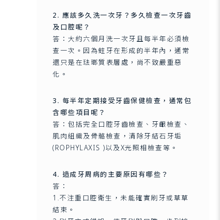
2. 應該多久洗一次牙？多久檢查一次牙齒
及口腔呢？
答：大約六個月洗一次牙且每半年必須檢
查一次。因為蛀牙在形成的半年內，通常
還只是在琺瑯質表層處，尚不致嚴重惡
化。
3. 每半年定期接受牙齒保健檢查，通常包
含哪些項目呢？
答：包括完全口腔牙齒檢查、牙齦檢查、
肌肉組織及骨骼檢查，清除牙結石牙垢
(ROPHYLAXIS )以及X光照相檢查等。
4. 造成牙周病的主要原因有哪些？
答：
1.不注重口腔衛生，未能確實刷牙或草草
結束。