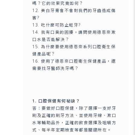
嗎？它的效果究竟如何？
12. 美白牙膏會不會對我們的牙齒造成傷
害?
13. 吃什麼可防止蛀牙?
14. 我有口臭的困擾，請問使用德恩奈漱
口水是否能解決？
15. 為什麼要使用德恩奈系列口腔衛生保
健產品呢？
16. 使用了德恩奈口腔衛生保健產品，還
需要找牙醫師洗牙嗎？
1. 口腔保健有何祕訣？
答：要做好口腔保健，除了選擇一支好牙
刷及正確的刷牙方法、並使用牙線、漱口
水等輔助品外，正確的飲食選擇及咀嚼方
式、每半年定期檢查等都是關鍵所在。