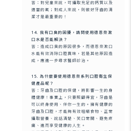
答：對兒童來說，可攝取充足的鈣質以及
適當的氟；對成人來說，則做好牙齒的清
潔才是最重要的！
14. 我有口臭的困擾，請問使用德恩奈漱
口水是否能解決？
答：造成口臭的原因很多，而德恩奈漱口
水能有效消除口腔異味，若是其他原因造
成，應進一步尋求醫師診治。
15. 為什麼要使用德恩奈系列口腔衛生保
健產品呢？
答：牙齒及口腔的保健，將影響一生的身
體健康！事實上，只要照顧得宜，牙齒是
可以終身使用、伴你一生的。擁有健康的
牙齒及囗腔，才能夠有效咀嚼食物、正常
攝取營養、說話清楚、笑口常開、避免疼
痛、進而享受健康的人生。