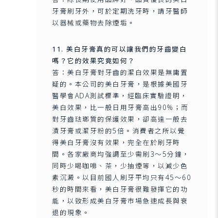
牙膏刷牙外，可於定期洗牙時，請牙醫師
以器械或藥物去除煙垢。
11. 美白牙膏真的可以讓我們的牙齒變白
嗎？它的效果究竟如何？
答：美白牙膏對牙齒的潔白效果是無庸置
疑的。本公司的美白牙膏，是根據美國牙
醫學會ADA測試標準，經臨床實驗證明，
美白效果，比一般日用牙膏高出90%；而
對牙齒琺瑯質的保護效果，卻高達一般去
漬牙膏或潔牙粉的5倍。消費者之所以覺
得美白牙膏沒有效果，完全在於刷牙時
間。各家廠商均強調至少需刷3～5分鐘，
同時少喝咖啡、茶，少抽煙等，以減少色
素沉澱。以目前國人刷牙平均只有45～60
秒的時間來看，美白牙膏很難發揮它的功
能，以致形成美白牙膏市場急速成長與衰
退的現象。