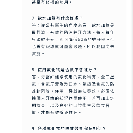
甚至有修補的功用。
7. 飲水加氟有什麼好處？
答：從公共衛生的角度來看，飲水加氟是
最經濟、有效的防治蛀牙方法。每人每年
只須數十元，即可降低60%的蛀牙率。但
也曾有報導氟可能會致癌，所以我國尚未
實施。
8. 使用氟化物是否就不會蛀牙？
答：牙醫師建議使用的氟化物有：全口塗
氟、含氟牙膏及漱口水、氟錠及含氟的防
蛀封劑等。僅用一種並無法奏效，必須依
據個人牙齒的狀況適量使用；若再加上定
期檢查，以及良好的口腔衛生及飲食習
慣，才能有效避免蛀牙。
9. 各種氟化物的防蛀效果究竟如何？