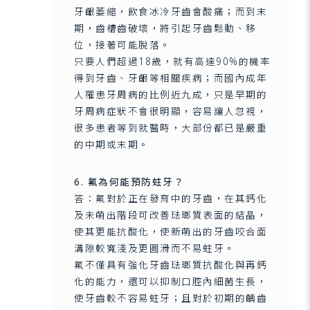
牙齦萎縮，飲食冰冷牙齒會酸痛；而到末
期，齒槽齒破壞，將引起牙齒鬆動、移
位，接著可能脫落。
只要人們超過18歲，就有高達90%的機率
得到牙齒、牙齦等相關疾病；而國內成年
人罹患牙周病的比例近九成，只是早期的
牙周病症狀不會很明顯，容易讓人忽視，
很多患者等到就醫時，大部份都已是嚴重
的中期或末期。
6. 氟為何能預防蛀牙？
答：氟對於正在發育中的牙齒，在其鈣化
及未萌出階段可改善琺瑯質表面的結晶，
使其更能抗酸化，使新萌出的牙齒咬合面
溝隙較寬淺及更圓滑而不易蛀牙。
氟不僅具有強化牙齒琺瑯質抗酸化與再鈣
化的能力，還可以抑制口腔內細菌生長，
使牙齒較不容易蛀牙；且對於初期的齲齒