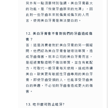
另外有一點須要特別強調，美白牙膏最大
的功能，是「恢復牙齒原來的光澤」，因
此對一些牙齒本來就偏黃或偏灰的人而
言，使用美白牙膏是無法變白的。
12. 美白牙膏會不會對我們的牙齒造成傷
害？
答：這是消費者對於美白牙膏的另一個疑
問，他們認為美白牙膏會破壞琺瑯質，造
成牙齒傷害。就本公司的美白牙膏而言，
是經過實驗證明不傷琺瑯質，並含有氟配
方，可取代一般牙膏每天使用，達成持續
美白。歐美更有敏感性牙齒專用的美白牙
膏，即使牙齒受損的人，也能享受牙齒美
白的樂趣，不必怕對牙齒會造成更大的傷
害。
13. 吃什麼可防止蛀牙?