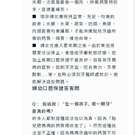
末期，尤其是最後一個月 ，所需鈣質特別
多，宜適量補充。
■ 懷孕婦女應保持正常、充足、均衡的
飲食；米飯、水果、蔬菜、奶類、魚類、
肉類皆要均衡攝取，才能供應胎兒牙齒所
需的鈣質、磷質、維他命等。
■ 婦女在進入更年期之後，由於某些荷
爾蒙分泌停止，會造成牙齦狀態改變，若
加上長期口腔保健不甚良好，容易有牙周
病的症狀，如刷牙流血、咬合無力、牙根
酸軟…..等，此時必須到牙醫師處就診，徹
底解決這些問題。
婦幼口腔保健答客問
Q : 俗話說： "生一個孩子, 壞一顆牙"
是真的嗎?
許多人都對這種說法信以為真，因為「胎
兒把媽媽的鈣質吸收走了」。然而這種說
法並不正確，因為媽媽牙齒中的鈣質不可