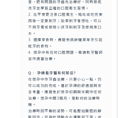
查，把有問題的牙齒先治療好，同時徹底
洗牙並學習正確的口腔衛生習慣。
2. 比平常更注意口腔衛生，嘔吐或吃完東
西後一定要刷牙；如果刷牙會想吐，可以
不用牙膏或使用小孩牙刷刷牙及使用漱口
水。
3. 選擇零食時，應避免糕餅糖果等亦引起
蛀牙的食物。
4. 懷孕中有任何口腔問題，需請教牙醫師
並作適當治療。
Q :
孕婦看牙醫有何禁忌?
在懷孕中作牙齒治療，只要小心一點，仍
可以成功的完成。基於孕婦的舒適感與安
全考量，應避免於懷孕初期與末期作任何
治療，懷孕中間3個月，是較好的治療時
機。
治療時因平躺的姿勢，可能壓迫腹腔的靜
脈回流，可用枕頭墊在右邊臀部下面，或