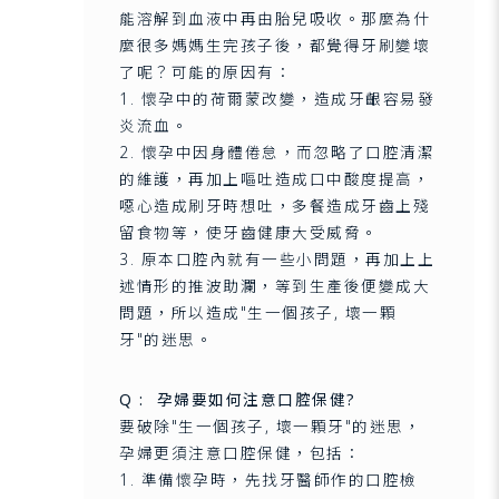
能溶解到血液中再由胎兒吸收。那麼為什
麼很多媽媽生完孩子後，都覺得牙刷變壞
了呢？可能的原因有：
1. 懷孕中的荷爾蒙改變，造成牙齦容易發
炎流血。
2. 懷孕中因身體倦怠，而忽略了口腔清潔
的維護，再加上嘔吐造成口中酸度提高，
噁心造成刷牙時想吐，多餐造成牙齒上殘
留食物等，使牙齒健康大受威脅。
3. 原本口腔內就有一些小問題，再加上上
述情形的推波助瀾，等到生產後便變成大
問題，所以造成"生一個孩子, 壞一顆
牙"的迷思。
Q : 孕婦要如何注意口腔保健?
要破除"生一個孩子, 壞一顆牙"的迷思，
孕婦更須注意口腔保健，包括：
1. 準備懷孕時，先找牙醫師作的口腔檢