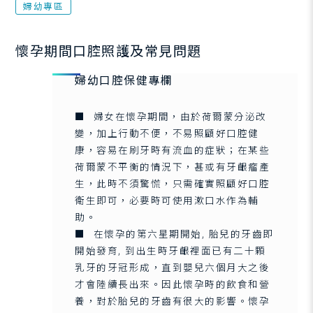
婦幼專區
懷孕期間口腔照護及常見問題
婦幼口腔保健專欄
■ 婦女在懷孕期間，由於荷爾蒙分泌改
變，加上行動不便，不易照顧好口腔健
康，容易在刷牙時有流血的症狀；在某些
荷爾蒙不平衡的情況下，甚或有牙齦瘤產
生，此時不須驚慌，只需確實照顧好口腔
衛生即可，必要時可使用漱口水作為輔
助。
■ 在懷孕的第六星期開始, 胎兒的牙齒即
開始發育, 到出生時牙齦裡面已有二十顆
乳牙的牙冠形成，直到嬰兒六個月大之後
才會陸續長出來。因此懷孕時的飲食和營
養，對於胎兒的牙齒有很大的影響。懷孕