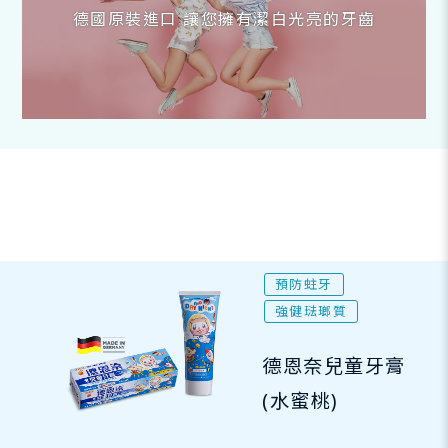
德國原裝進口 讓您擁有潔白光亮的牙齒
預防蛀牙
強健琺瑯質
德恩奈兒童牙膏
(水蜜桃)