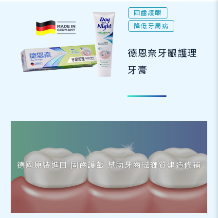
固齒護齦
降低牙周病
德恩奈牙齦護理
牙膏
德國原裝進口 固齒護齦 幫助牙齒琺瑯質建造修補