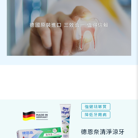
德國原裝進口 三效合一 值得信賴
強健琺瑯質
降低牙周病
德恩奈清淨涼牙