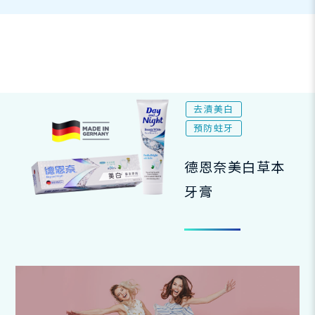
去漬美白
預防蛀牙
德恩奈美白草本
牙膏