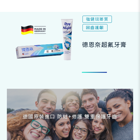
強健琺瑯質
固齒護齦
德恩奈超氟牙膏
德國原裝進口 防蛀+修護 雙重保護牙齒