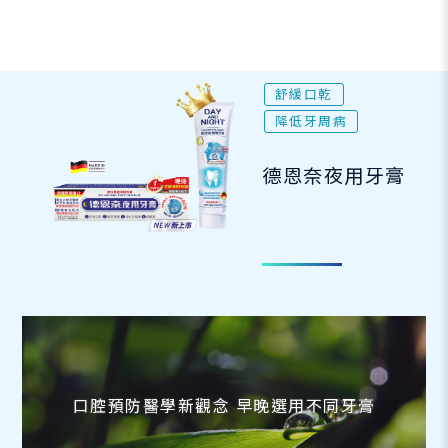
舒緩口乾
降低牙周病
德恩奈夜用牙膏
口腔預防醫學新觀念 早晚選用不同牙膏