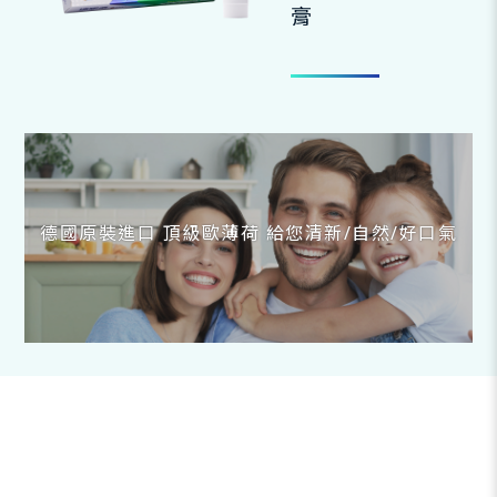
膏
德國原裝進口 頂級歐薄荷 給您清新/自然/好口氣