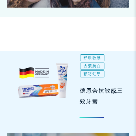
舒緩敏感
去漬美白
預防蛀牙
德恩奈抗敏感三
效牙膏